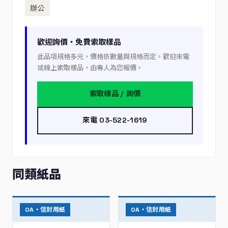
辦公
歡迎詢價・免費索取樣品
此品項規格多元，價格依數量與規格而定。歡迎來電
或線上索取樣品，由專人為您報價。
索取樣品 / 詢價
來電 03-522-1619
同類紙品
OA・信封用紙
OA・信封用紙