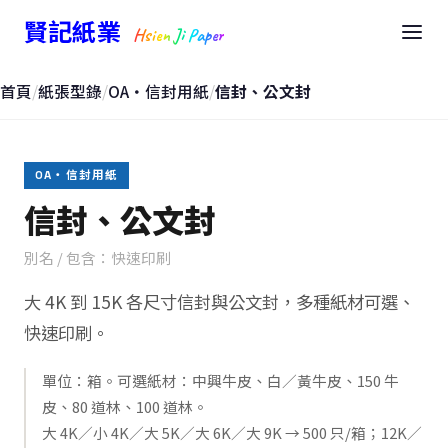
賢記紙業
Hsien Ji Paper
首頁
/
紙張型錄
/
OA・信封用紙
/
信封、公文封
OA・信封用紙
信封、公文封
別名 / 包含：快速印刷
大 4K 到 15K 各尺寸信封與公文封，多種紙材可選、
快速印刷。
單位：箱。可選紙材：中興牛皮、白／黃牛皮、150 牛
皮、80 道林、100 道林。
大 4K／小 4K／大 5K／大 6K／大 9K → 500 只/箱；12K／