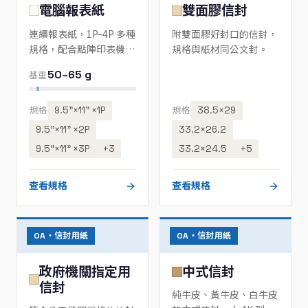
電腦報表紙
雙面膠信封
連續報表紙，1P–4P 多種
附雙面膠好封口的信封，
規格，配合點陣印表機列
規格與紙材同公文封。
印帳單與報表。
50–65 g
基重
規格
9.5”×11” ×1P
規格
38.5×29
9.5”×11” ×2P
33.2×26.2
9.5”×11” ×3P
+3
33.2×24.5
+5
查看規格
查看規格
OA・信封用紙
OA・信封用紙
政府機關指定用
中式信封
信封
純牛皮、黃牛皮、白牛皮