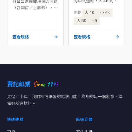
的中式信封，大 4K 到
符合公家機關規格的信封
15K 齊全。
（含開窗／上膠款），以
規格
大 4K
小 4K
代號訂購。
大 5K
+9
查看規格
查看規格
Since 1947
賢記紙業
走過七十年，我們相信紙張的無限可能。為您的每一個創意，準
備好所有材料。
快速連結
紙張分類
首頁
文化用紙