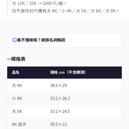
大 12K／15K → 1000 只/箱。
白牛皮信封只備有大 4K／小 4K／大 5K／大 6K／大 9K。
看不懂規格？紙張名詞解說
規格表
品名
規格 cm（不含糊頭）
大 4K
38.5×29
小 4K
33.2×26.2
大 5K
33.2×24.5
6K 加大
30.5×22