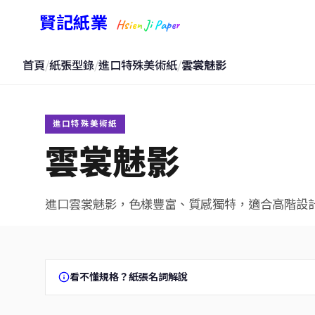
賢記紙業
Hsien Ji Paper
首頁
/
紙張型錄
/
進口特殊美術紙
/
雲裳魅影
進口特殊美術紙
雲裳魅影
進口雲裳魅影，色樣豐富、質感獨特，適合高階設
看不懂規格？紙張名詞解說