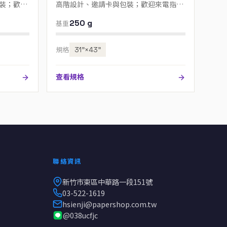
裝；歡迎
高階設計、邀請卡與包裝；歡迎來電指定
色號。
250 g
基重
規格
31”×43”
查看規格
聯絡資訊
新竹市東區中華路一段151號
03-522-1619
hsienji@papershop.com.tw
@038ucfjc