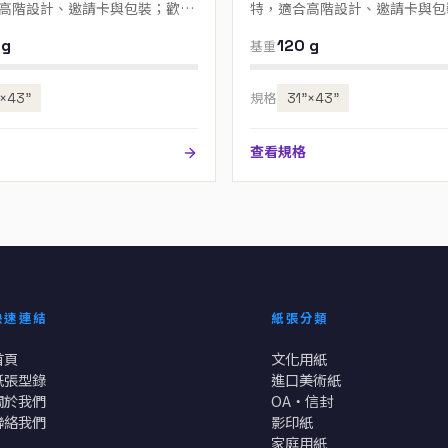
高階設計、邀請卡與包裝；歡迎
特，適合高階設計、邀請卡與包
色號。
來電指定色號。
 g
120 g
基重
”×43”
規格
31”×43”
查看規格
快速連結
紙張分類
首頁
文化用紙
紙張型錄
進口美術紙
關於我們
OA・信封
聯絡我們
影印紙
家庭用紙