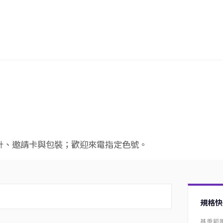
計、邀請卡與包裝；歡迎來電指定色號。
規格快
基重範