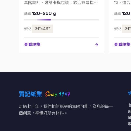
高階設計、邀請卡與包裝；歡迎來電指定
特，適合
色號。
來電指定
120–250 g
120
基重
基重
規格
31”×43”
規格
31
查看規格
查看規格
Since 1947
賢記紙業
走過七十年，我們相信紙張的無限可能。為您的每一
個創意，準備好所有材料。