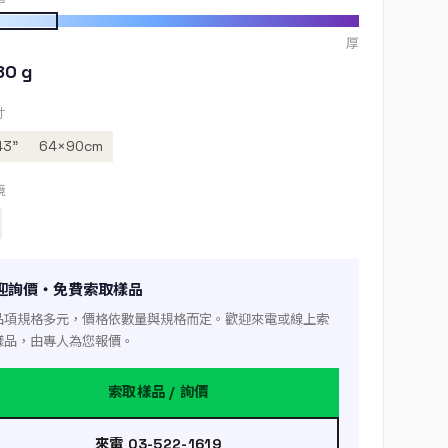
厚
80 g
寸
43”
64×90cm
境
迎詢價・免費索取樣品
品項規格多元，價格依數量與規格而定。歡迎來電或線上索
樣品，由專人為您報價。
索取樣品 / 詢價
來電 03-522-1619