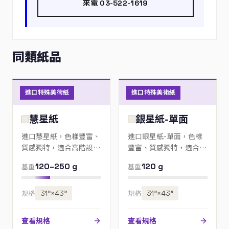
來電 03-522-1619
同類紙品
進口特殊美術紙
進口特殊美術紙
慧星紙
銀星紙-單面
進口慧星紙，色樣豐富、
進口銀星紙-單面，色樣
質感獨特，適合高階設
豐富、質感獨特，適合高
計、邀請卡與包裝；歡迎
階設計、邀請卡與包裝；
120–250 g
120 g
基重
基重
來電指定色號。
歡迎來電指定色號。
規格
31”×43”
規格
31”×43”
查看規格
查看規格