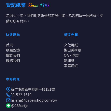
Since 1947
賢記紙業
走過七十年，我們相信紙張的無限可能。為您的每一個創意，準
備好所有材料。
快速連結
紙張分類
首頁
文化用紙
紙張型錄
進口美術紙
關於我們
OA・信封
聯絡我們
影印紙
家庭用紙
聯絡資訊
新竹市東區中華路一段151號
03-522-1619
hsienji@papershop.com.tw
@038ucfjc