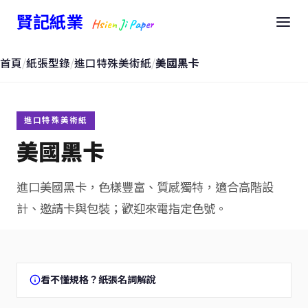
賢記紙業
Hsien Ji Paper
首頁
/
紙張型錄
/
進口特殊美術紙
/
美國黑卡
進口特殊美術紙
美國黑卡
進口美國黑卡，色樣豐富、質感獨特，適合高階設
計、邀請卡與包裝；歡迎來電指定色號。
看不懂規格？紙張名詞解說