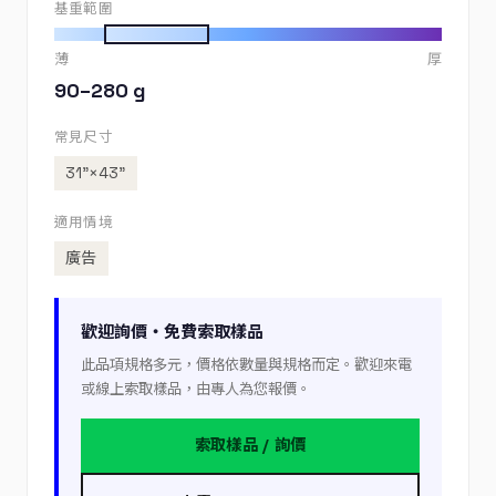
基重範圍
薄
厚
90–280 g
常見尺寸
31”×43”
適用情境
廣告
歡迎詢價・免費索取樣品
此品項規格多元，價格依數量與規格而定。歡迎來電
或線上索取樣品，由專人為您報價。
索取樣品 / 詢價