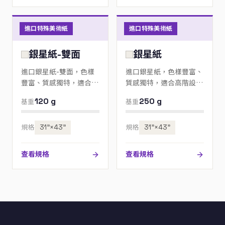
進口特殊美術紙
進口特殊美術紙
銀星紙-雙面
銀星紙
進口銀星紙-雙面，色樣
進口銀星紙，色樣豐富、
豐富、質感獨特，適合高
質感獨特，適合高階設
階設計、邀請卡與包裝；
計、邀請卡與包裝；歡迎
120 g
250 g
基重
基重
歡迎來電指定色號。
來電指定色號。
規格
31”×43”
規格
31”×43”
查看規格
查看規格