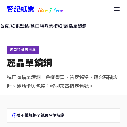
賢記紙業
Hsien Ji Paper
首頁
/
紙張型錄
/
進口特殊美術紙
/
麗晶單鏡銅
進口特殊美術紙
麗晶單鏡銅
進口麗晶單鏡銅，色樣豐富、質感獨特，適合高階設
計、邀請卡與包裝；歡迎來電指定色號。
看不懂規格？紙張名詞解說