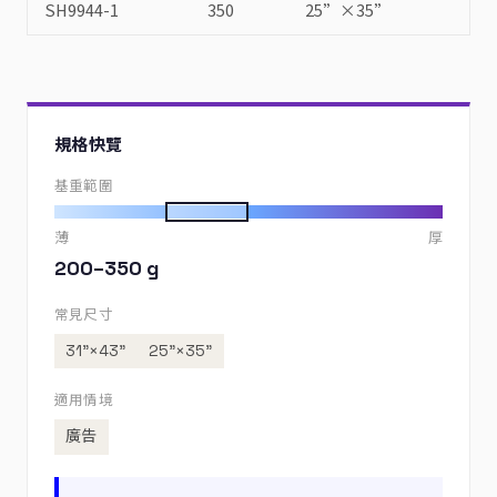
SH9944-1
350
25”×35”
規格快覽
基重範圍
薄
厚
200–350 g
常見尺寸
31”×43”
25”×35”
適用情境
廣告