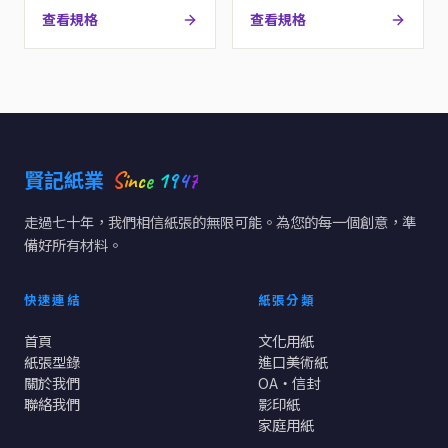
查看規格
查看規格
Since 1947
賢記紙業
走過七十年，我們相信紙張的無限可能。為您的每一個創意，準
備好所有材料。
快速連結
紙張分類
首頁
文化用紙
紙張型錄
進口美術紙
關於我們
OA・信封
聯絡我們
影印紙
家庭用紙