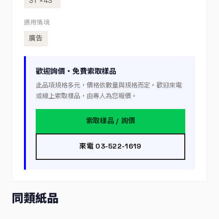
31”×43”
適用情境
廣告
歡迎詢價・免費索取樣品
此品項規格多元，價格依數量與規格而定。歡迎來電
或線上索取樣品，由專人為您報價。
索取樣品 / 詢價
來電 03-522-1619
同類紙品