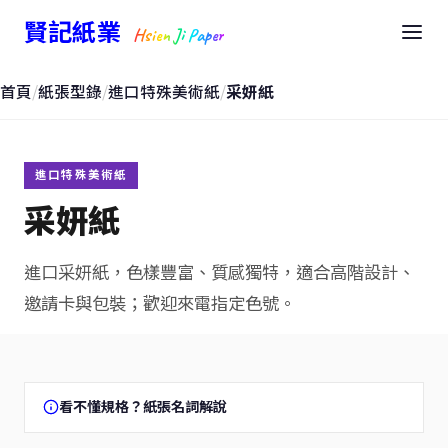
賢記紙業
Hsien Ji Paper
首頁
/
紙張型錄
/
進口特殊美術紙
/
采妍紙
進口特殊美術紙
采妍紙
進口采妍紙，色樣豐富、質感獨特，適合高階設計、
邀請卡與包裝；歡迎來電指定色號。
看不懂規格？紙張名詞解說