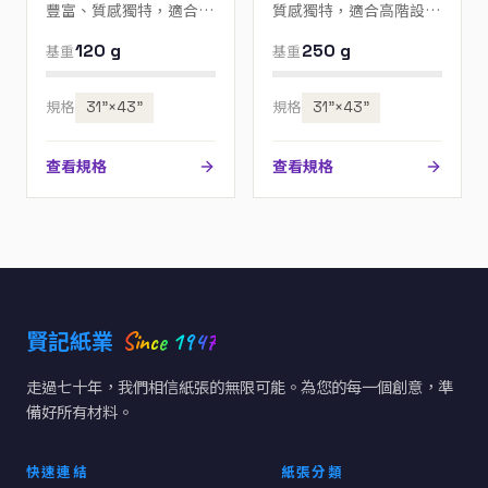
豐富、質感獨特，適合高
質感獨特，適合高階設
階設計、邀請卡與包裝；
計、邀請卡與包裝；歡迎
120 g
250 g
基重
基重
歡迎來電指定色號。
來電指定色號。
規格
31”×43”
規格
31”×43”
查看規格
查看規格
Since 1947
賢記紙業
走過七十年，我們相信紙張的無限可能。為您的每一個創意，準
備好所有材料。
快速連結
紙張分類