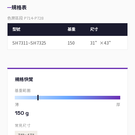
規格表
色票區段 P714-P728
型號
基重
尺寸
SH7311~SH7325
150
31”×43”
規格快覽
基重範圍
薄
厚
150 g
常見尺寸