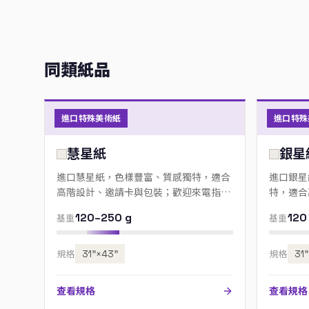
同類紙品
進口特殊美術紙
進口特殊
慧星紙
銀星
進口慧星紙，色樣豐富、質感獨特，適合
進口銀星
高階設計、邀請卡與包裝；歡迎來電指定
特，適合
色號。
來電指定
120–250 g
120
基重
基重
規格
31”×43”
規格
31
查看規格
查看規格