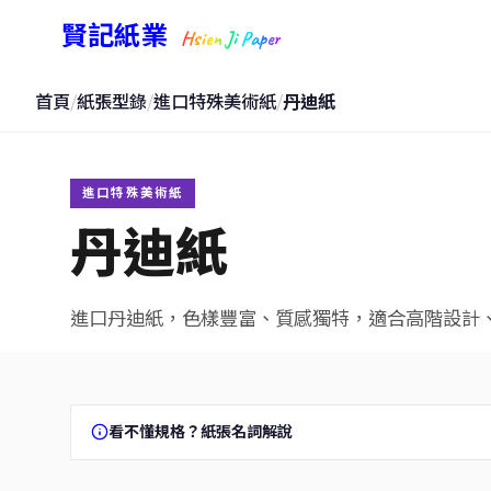
賢記紙業
Hsien Ji Paper
首頁
/
紙張型錄
/
進口特殊美術紙
/
丹迪紙
進口特殊美術紙
丹迪紙
進口丹迪紙，色樣豐富、質感獨特，適合高階設計
看不懂規格？紙張名詞解說