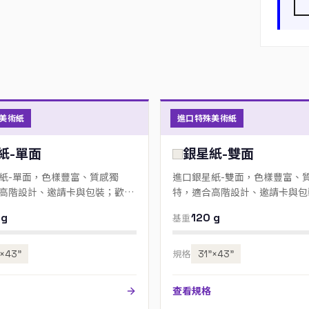
美術紙
進口特殊美術紙
紙-單面
銀星紙-雙面
紙-單面，色樣豐富、質感獨
進口銀星紙-雙面，色樣豐富、
高階設計、邀請卡與包裝；歡迎
特，適合高階設計、邀請卡與包
色號。
來電指定色號。
 g
120 g
基重
”×43”
規格
31”×43”
查看規格