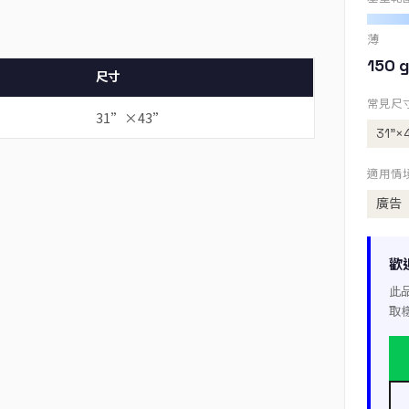
薄
150 g
尺寸
常見尺
31”×43”
31”×
適用情
廣告
歡
此
取