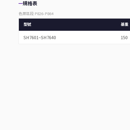
規格表
色票區段 P826-P864
型號
基重
SH7601~SH7640
150