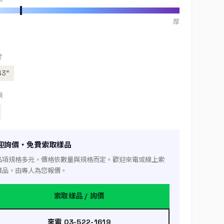
厚
寸
43”
境
迎詢價・免費索取樣品
品項規格多元，價格依數量與規格而定。歡迎來電或線上索
樣品，由專人為您報價。
索取樣品 / 詢價
來電 03-522-1619