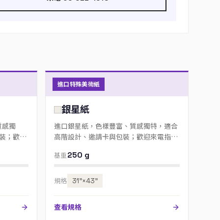
進口特殊美術紙
銀星紙
質感獨
進口銀星紙，色樣豐富、質感獨特，適合
裝；歡迎
高階設計、邀請卡與包裝；歡迎來電指定
色號。
250 g
基重
規格
31”×43”
查看規格