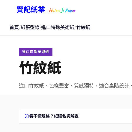
賢記紙業
Hsien Ji Paper
首頁
/
紙張型錄
/
進口特殊美術紙
/
竹紋紙
進口特殊美術紙
竹紋紙
進口竹紋紙，色樣豐富、質感獨特，適合高階設計
看不懂規格？紙張名詞解說