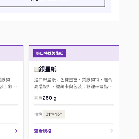
進口特殊美術紙
銀星紙
質感獨
進口銀星紙，色樣豐富、質感獨特，適合
裝；歡迎
高階設計、邀請卡與包裝；歡迎來電指定
色號。
250 g
基重
規格
31”×43”
查看規格