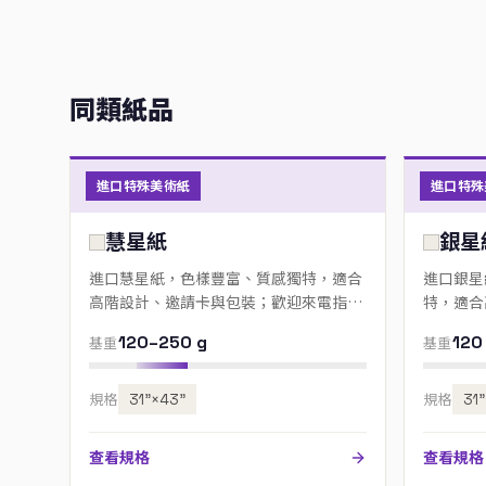
同類紙品
進口特殊美術紙
進口特殊
慧星紙
銀星
進口慧星紙，色樣豐富、質感獨特，適合
進口銀星
高階設計、邀請卡與包裝；歡迎來電指定
特，適合
色號。
來電指定
120–250 g
120
基重
基重
規格
31”×43”
規格
31
查看規格
查看規格