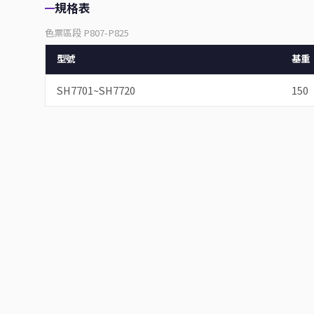
規格表
色票區段 P807-P825
型號
基重
SH7701~SH7720
150