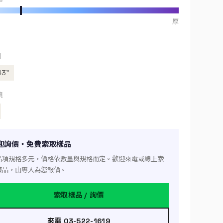
厚
寸
43”
境
迎詢價・免費索取樣品
品項規格多元，價格依數量與規格而定。歡迎來電或線上索
樣品，由專人為您報價。
索取樣品 / 詢價
來電 03-522-1619