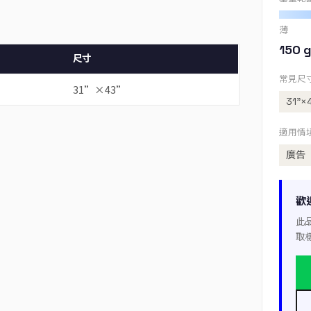
薄
150 g
尺寸
常見尺
31”×43”
31”×
適用情
廣告
歡
此
取