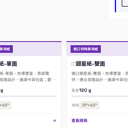
美術紙
進口特殊美術紙
紙-單面
銀星紙-雙面
紙-單面，色樣豐富、質感獨
進口銀星紙-雙面，色樣豐富、
高階設計、邀請卡與包裝；歡迎
特，適合高階設計、邀請卡與包
色號。
來電指定色號。
 g
120 g
基重
”×43”
規格
31”×43”
查看規格