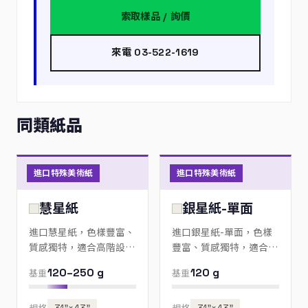
索取樣品 / 詢價
來電 03-522-1619
同類紙品
進口特殊美術紙
進口特殊美術紙
慧星紙
銀星紙-單面
進口慧星紙，色樣豐富、
進口銀星紙-單面，色樣
質感獨特，適合高階設
豐富、質感獨特，適合高
計、邀請卡與包裝；歡迎
階設計、邀請卡與包裝；
120–250 g
120 g
基重
基重
來電指定色號。
歡迎來電指定色號。