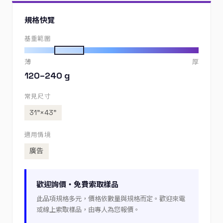
規格快覽
基重範圍
薄
厚
120–240 g
常見尺寸
31”×43”
適用情境
廣告
歡迎詢價・免費索取樣品
此品項規格多元，價格依數量與規格而定。歡迎來電
或線上索取樣品，由專人為您報價。