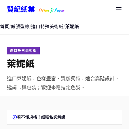
賢記紙業
Hsien Ji Paper
首頁
/
紙張型錄
/
進口特殊美術紙
/
萊妮紙
進口特殊美術紙
萊妮紙
進口萊妮紙，色樣豐富、質感獨特，適合高階設計、
邀請卡與包裝；歡迎來電指定色號。
看不懂規格？紙張名詞解說