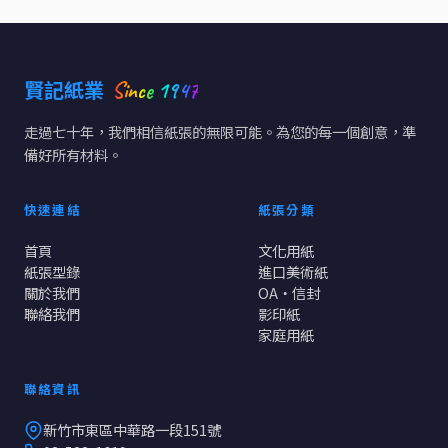
Since 1947
賢記紙業
走過七十年，我們相信紙張的無限可能。為您的每一個創意，準
備好所有材料。
快速連結
紙張分類
首頁
文化用紙
紙張型錄
進口美術紙
關於我們
OA・信封
聯絡我們
影印紙
家庭用紙
聯絡資訊
新竹市東區中華路一段151號