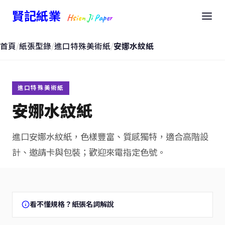
賢記紙業
Hsien Ji Paper
首頁
/
紙張型錄
/
進口特殊美術紙
/
安娜水紋紙
進口特殊美術紙
安娜水紋紙
進口安娜水紋紙，色樣豐富、質感獨特，適合高階設
計、邀請卡與包裝；歡迎來電指定色號。
看不懂規格？紙張名詞解說