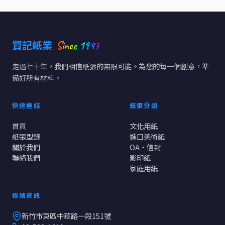
Since 1947
賢記紙業
走過七十年，我們相信紙張的無限可能。為您的每一個創意，準
備好所有材料。
快速連結
紙張分類
首頁
文化用紙
紙張型錄
進口美術紙
關於我們
OA・信封
聯絡我們
影印紙
家庭用紙
聯絡資訊
新竹市東區中華路一段151號