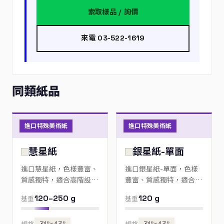
索取樣品 / 詢價
來電 03-522-1619
同類紙品
進口特殊美術紙
進口特殊美術紙
慧星紙
銀星紙-單面
進口慧星紙，色樣豐富、
進口銀星紙-單面，色樣
質感獨特，適合高階設
豐富、質感獨特，適合高
計、邀請卡與包裝；歡迎
階設計、邀請卡與包裝；
120–250 g
120 g
基重
基重
來電指定色號。
歡迎來電指定色號。