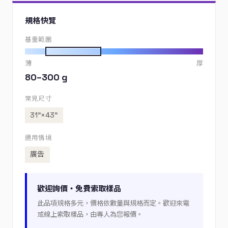
規格快覽
基重範圍
薄
厚
80–300 g
常見尺寸
31”×43”
適用情境
廣告
歡迎詢價・免費索取樣品
此品項規格多元，價格依數量與規格而定。歡迎來電
或線上索取樣品，由專人為您報價。