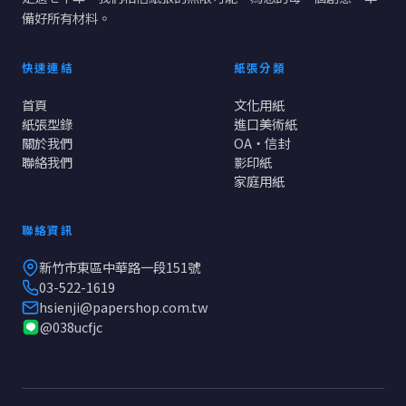
備好所有材料。
快速連結
紙張分類
首頁
文化用紙
紙張型錄
進口美術紙
關於我們
OA・信封
聯絡我們
影印紙
家庭用紙
聯絡資訊
新竹市東區中華路一段151號
03-522-1619
hsienji@papershop.com.tw
@038ucfjc