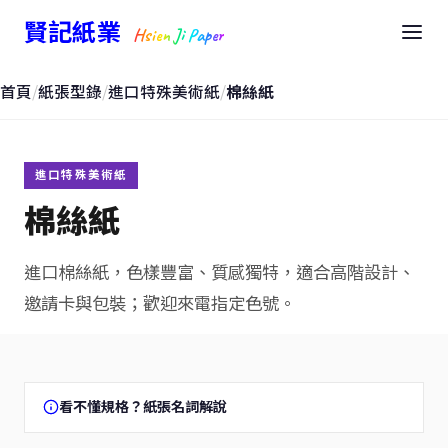
賢記紙業
Hsien Ji Paper
首頁
/
紙張型錄
/
進口特殊美術紙
/
棉絲紙
進口特殊美術紙
棉絲紙
進口棉絲紙，色樣豐富、質感獨特，適合高階設計、
邀請卡與包裝；歡迎來電指定色號。
看不懂規格？紙張名詞解說