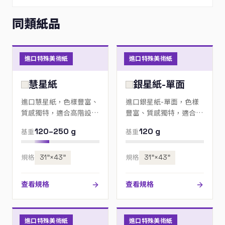
同類紙品
進口特殊美術紙
進口特殊美術紙
慧星紙
銀星紙-單面
進口慧星紙，色樣豐富、
進口銀星紙-單面，色樣
質感獨特，適合高階設
豐富、質感獨特，適合高
計、邀請卡與包裝；歡迎
階設計、邀請卡與包裝；
120–250 g
120 g
基重
基重
來電指定色號。
歡迎來電指定色號。
規格
31”×43”
規格
31”×43”
查看規格
查看規格
進口特殊美術紙
進口特殊美術紙