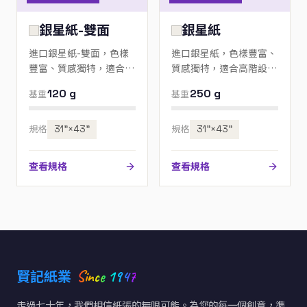
銀星紙-雙面
銀星紙
進口銀星紙-雙面，色樣
進口銀星紙，色樣豐富、
豐富、質感獨特，適合高
質感獨特，適合高階設
階設計、邀請卡與包裝；
計、邀請卡與包裝；歡迎
120 g
250 g
基重
基重
歡迎來電指定色號。
來電指定色號。
規格
31”×43”
規格
31”×43”
查看規格
查看規格
Since 1947
賢記紙業
走過七十年，我們相信紙張的無限可能。為您的每一個創意，準