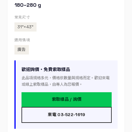
180–280 g
常見尺寸
31”×43”
適用情境
廣告
歡迎詢價・免費索取樣品
此品項規格多元，價格依數量與規格而定。歡迎來電
或線上索取樣品，由專人為您報價。
索取樣品 / 詢價
來電 03-522-1619