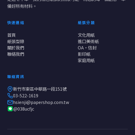
備好所有材料。
快速連結
紙張分類
首頁
文化用紙
紙張型錄
進口美術紙
關於我們
OA・信封
聯絡我們
影印紙
家庭用紙
聯絡資訊
新竹市東區中華路一段151號
03-522-1619
hsienji@papershop.com.tw
@038ucfjc