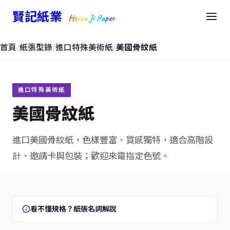
賢記紙業
Hsien Ji Paper
首頁
/
紙張型錄
/
進口特殊美術紙
/
美國骨紋紙
進口特殊美術紙
美國骨紋紙
進口美國骨紋紙，色樣豐富、質感獨特，適合高階設
計、邀請卡與包裝；歡迎來電指定色號。
看不懂規格？紙張名詞解說