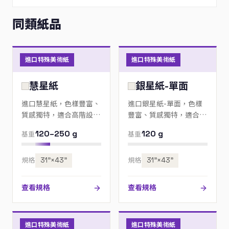
同類紙品
進口特殊美術紙
進口特殊美術紙
慧星紙
銀星紙-單面
進口慧星紙，色樣豐富、
進口銀星紙-單面，色樣
質感獨特，適合高階設
豐富、質感獨特，適合高
計、邀請卡與包裝；歡迎
階設計、邀請卡與包裝；
120–250 g
120 g
基重
基重
來電指定色號。
歡迎來電指定色號。
規格
31”×43”
規格
31”×43”
查看規格
查看規格
進口特殊美術紙
進口特殊美術紙