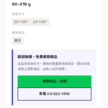
90–216 g
常見尺寸
25”×35”
23”×35”
適用情境
廣告
歡迎詢價・免費索取樣品
此品項規格多元，價格依數量與規格而定。歡迎來電
或線上索取樣品，由專人為您報價。
索取樣品 / 詢價
來電 03-522-1619