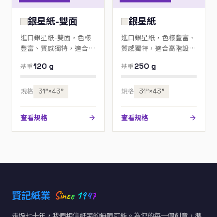
銀星紙-雙面
銀星紙
進口銀星紙-雙面，色樣
進口銀星紙，色樣豐富、
豐富、質感獨特，適合高
質感獨特，適合高階設
階設計、邀請卡與包裝；
計、邀請卡與包裝；歡迎
120 g
250 g
基重
基重
歡迎來電指定色號。
來電指定色號。
規格
31”×43”
規格
31”×43”
查看規格
查看規格
Since 1947
賢記紙業
走過七十年，我們相信紙張的無限可能。為您的每一個創意，準