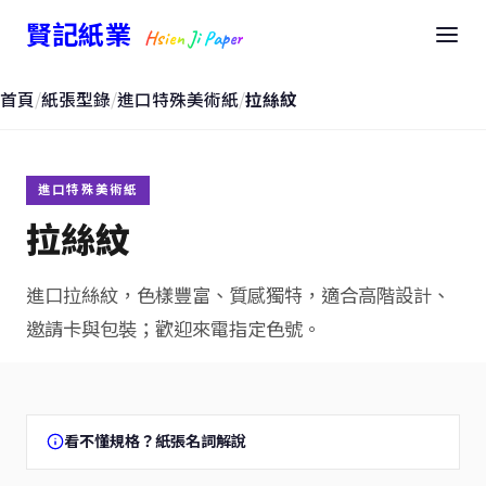
賢記紙業
Hsien Ji Paper
首頁
/
紙張型錄
/
進口特殊美術紙
/
拉絲紋
進口特殊美術紙
拉絲紋
進口拉絲紋，色樣豐富、質感獨特，適合高階設計、
邀請卡與包裝；歡迎來電指定色號。
看不懂規格？紙張名詞解說