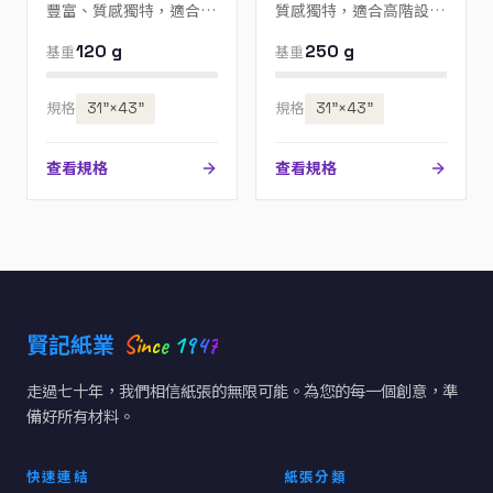
豐富、質感獨特，適合高
質感獨特，適合高階設
階設計、邀請卡與包裝；
計、邀請卡與包裝；歡迎
120 g
250 g
基重
基重
歡迎來電指定色號。
來電指定色號。
規格
31”×43”
規格
31”×43”
查看規格
查看規格
Since 1947
賢記紙業
走過七十年，我們相信紙張的無限可能。為您的每一個創意，準
備好所有材料。
快速連結
紙張分類