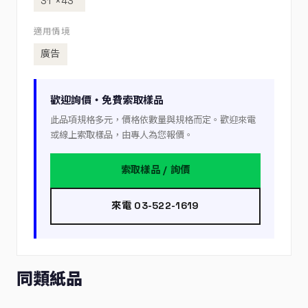
31”×43”
適用情境
廣告
歡迎詢價・免費索取樣品
此品項規格多元，價格依數量與規格而定。歡迎來電
或線上索取樣品，由專人為您報價。
索取樣品 / 詢價
來電 03-522-1619
同類紙品