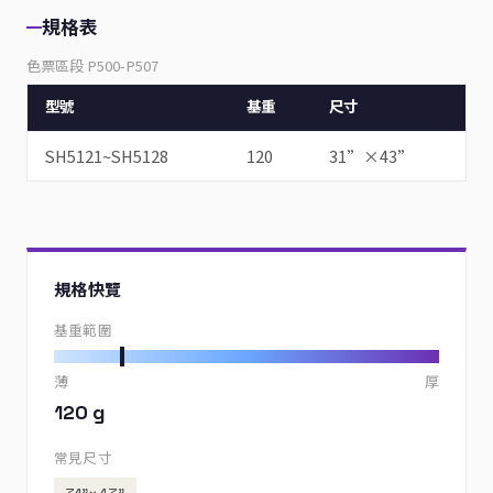
規格表
色票區段 P500-P507
型號
基重
尺寸
SH5121~SH5128
120
31”×43”
規格快覽
基重範圍
薄
厚
120 g
常見尺寸