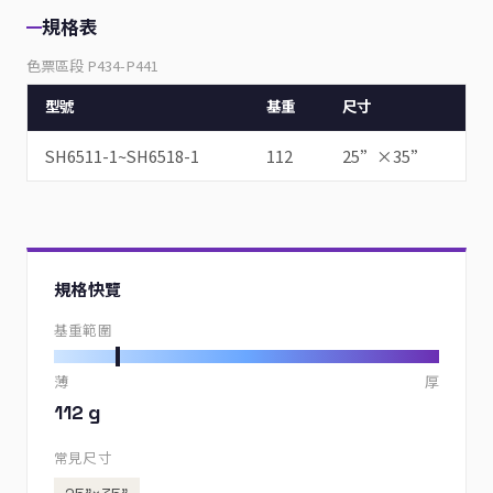
規格表
色票區段 P434-P441
型號
基重
尺寸
SH6511-1~SH6518-1
112
25”×35”
規格快覽
基重範圍
薄
厚
112 g
常見尺寸