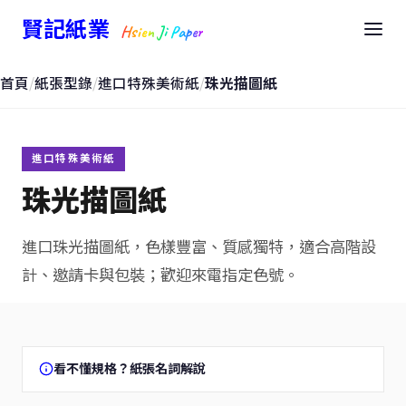
賢記紙業
Hsien Ji Paper
首頁
/
紙張型錄
/
進口特殊美術紙
/
珠光描圖紙
進口特殊美術紙
珠光描圖紙
進口珠光描圖紙，色樣豐富、質感獨特，適合高階設
計、邀請卡與包裝；歡迎來電指定色號。
看不懂規格？紙張名詞解說