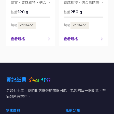
豐富、質感獨特，適合高
質感獨特，適合高階設
階設計、邀請卡與包裝；
計、邀請卡與包裝；歡迎
120 g
250 g
基重
基重
歡迎來電指定色號。
來電指定色號。
規格
31”×43”
規格
31”×43”
查看規格
查看規格
Since 1947
賢記紙業
走過七十年，我們相信紙張的無限可能。為您的每一個創意，準
備好所有材料。
快速連結
紙張分類