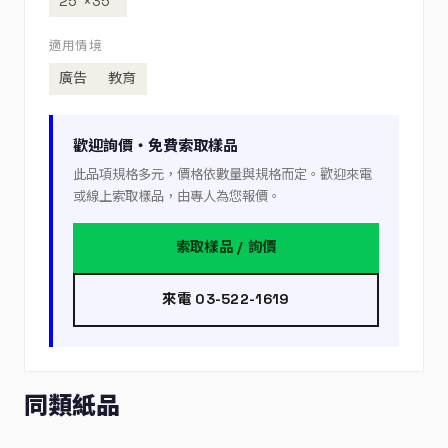
25”×35”
適用情境
廣告
教育
歡迎詢價・免費索取樣品
此品項規格多元，價格依數量與規格而定。歡迎來電
或線上索取樣品，由專人為您報價。
索取樣品 / 詢價
來電 03-522-1619
同類紙品