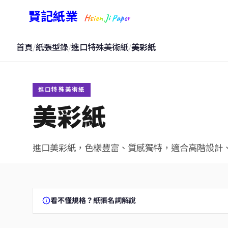
賢記紙業
Hsien Ji Paper
首頁
/
紙張型錄
/
進口特殊美術紙
/
美彩紙
進口特殊美術紙
美彩紙
進口美彩紙，色樣豐富、質感獨特，適合高階設計
看不懂規格？紙張名詞解說