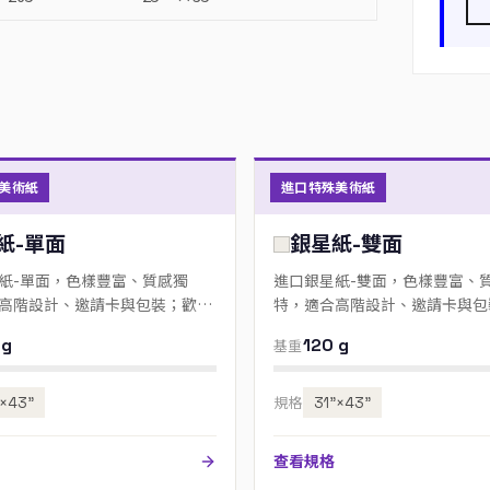
美術紙
進口特殊美術紙
紙-單面
銀星紙-雙面
紙-單面，色樣豐富、質感獨
進口銀星紙-雙面，色樣豐富、
高階設計、邀請卡與包裝；歡迎
特，適合高階設計、邀請卡與包
色號。
來電指定色號。
 g
120 g
基重
”×43”
規格
31”×43”
查看規格