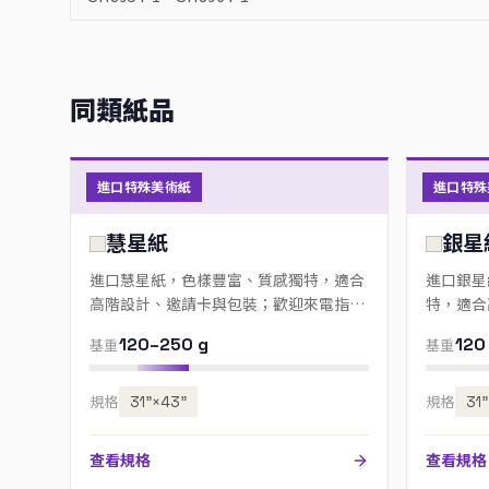
同類紙品
進口特殊美術紙
進口特殊
慧星紙
銀星
進口慧星紙，色樣豐富、質感獨特，適合
進口銀星
高階設計、邀請卡與包裝；歡迎來電指定
特，適合
色號。
來電指定
120–250 g
120
基重
基重
規格
31”×43”
規格
31
查看規格
查看規格