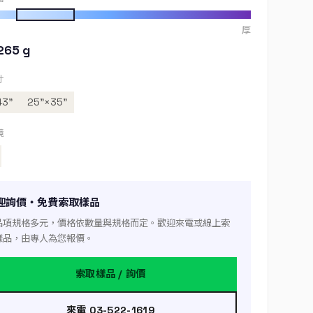
厚
265 g
寸
43”
25”×35”
境
迎詢價・免費索取樣品
品項規格多元，價格依數量與規格而定。歡迎來電或線上索
樣品，由專人為您報價。
索取樣品 / 詢價
來電 03-522-1619