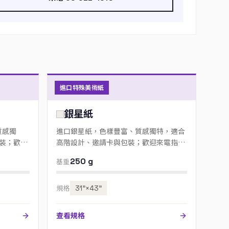
進口特殊美術紙
銀星紙
質感獨
進口銀星紙，色樣豐富、質感獨特，適合
裝；歡迎
高階設計、邀請卡與包裝；歡迎來電指定
色號。
250 g
基重
規格
31”×43”
查看規格