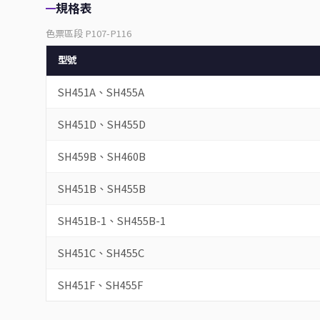
規格表
色票區段 P107-P116
型號
SH451A、SH455A
SH451D、SH455D
SH459B、SH460B
SH451B、SH455B
SH451B-1、SH455B-1
SH451C、SH455C
SH451F、SH455F