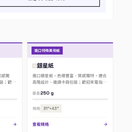
進口特殊美術紙
銀星紙
質感獨
進口銀星紙，色樣豐富、質感獨特，適合
裝；歡迎
高階設計、邀請卡與包裝；歡迎來電指定
色號。
250 g
基重
規格
31”×43”
查看規格