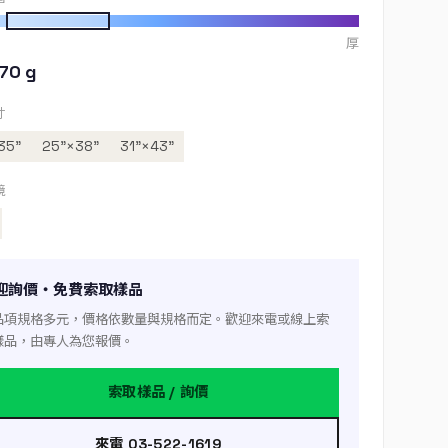
厚
70 g
寸
35”
25”×38”
31”×43”
境
迎詢價・免費索取樣品
品項規格多元，價格依數量與規格而定。歡迎來電或線上索
樣品，由專人為您報價。
索取樣品 / 詢價
來電 03-522-1619