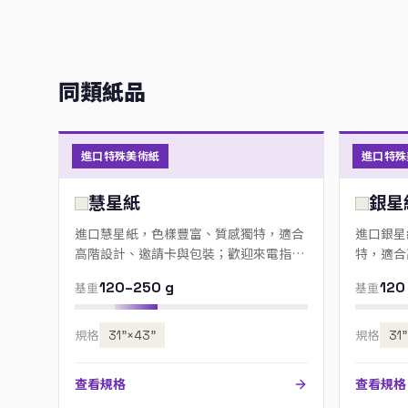
同類紙品
進口特殊美術紙
進口特殊
慧星紙
銀星
進口慧星紙，色樣豐富、質感獨特，適合
進口銀星
高階設計、邀請卡與包裝；歡迎來電指定
特，適合
色號。
來電指定
120–250 g
120
基重
基重
規格
31”×43”
規格
31
查看規格
查看規格