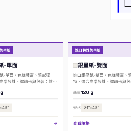
美術紙
進口特殊美術紙
紙-單面
銀星紙-雙面
紙-單面，色樣豐富、質感獨
進口銀星紙-雙面，色樣豐富、
高階設計、邀請卡與包裝；歡迎
特，適合高階設計、邀請卡與包
色號。
來電指定色號。
 g
120 g
基重
”×43”
規格
31”×43”
查看規格