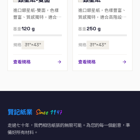
進口銀星紙-雙面，色樣
進口銀星紙，色樣豐富、
豐富、質感獨特，適合高
質感獨特，適合高階設
階設計、邀請卡與包裝；
計、邀請卡與包裝；歡迎
120 g
250 g
基重
基重
歡迎來電指定色號。
來電指定色號。
規格
31”×43”
規格
31”×43”
查看規格
查看規格
Since 1947
賢記紙業
走過七十年，我們相信紙張的無限可能。為您的每一個創意，準
備好所有材料。