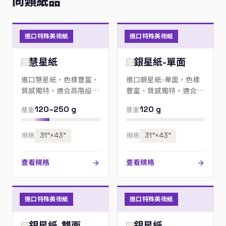
同類紙品
進口特殊美術紙
進口特殊美術紙
慧星紙
銀星紙-單面
進口慧星紙，色樣豐富、
進口銀星紙-單面，色樣
質感獨特，適合高階設
豐富、質感獨特，適合高
計、邀請卡與包裝；歡迎
階設計、邀請卡與包裝；
120–250 g
120 g
基重
基重
來電指定色號。
歡迎來電指定色號。
規格
31”×43”
規格
31”×43”
查看規格
查看規格
進口特殊美術紙
進口特殊美術紙
銀星紙-雙面
銀星紙