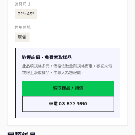
常見尺寸
31”×43”
適用情境
廣告
歡迎詢價・免費索取樣品
此品項規格多元，價格依數量與規格而定。歡迎來電
或線上索取樣品，由專人為您報價。
索取樣品 / 詢價
來電 03-522-1619