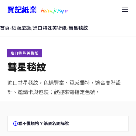
賢記紙業
Hsien Ji Paper
首頁
/
紙張型錄
/
進口特殊美術紙
/
彗星毯紋
進口特殊美術紙
彗星毯紋
進口彗星毯紋，色樣豐富、質感獨特，適合高階設
計、邀請卡與包裝；歡迎來電指定色號。
看不懂規格？紙張名詞解說