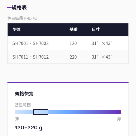
規格表
色票區段 P41-42
型號
基重
尺寸
SH7001、SH7002
120
31”×43”
SH7011、SH7012
220
31”×43”
規格快覽
基重範圍
薄
厚
120–220 g