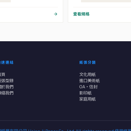
查看規格
快速連結
紙張分類
首頁
文化用紙
紙張型錄
進口美術紙
關於我們
OA・信封
聯絡我們
影印紙
家庭用紙
業有限公司 Hsien Ji Paper Co., Ltd. All rights reserved.
使用條