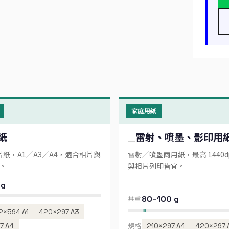
家庭用紙
紙
雷射、噴墨、影印用
相片紙，A1／A3／A4，適合相片與
雷射／噴墨兩用紙，最高 1440d
。
與相片列印皆宜。
 g
80–100 g
基重
2×594 A1
420×297 A3
7 A4
規格
210×297 A4
420×297 