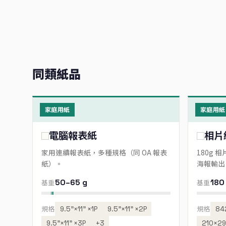
同類紙品
家庭用紙
家庭用紙
電腦報表紙
相片
家用連續報表紙，多種規格（同 OA 報表
180g 
紙）。
海報輸出
50–65 g
180
基重
基重
規格
9.5”×11” ×1P
9.5”×11” ×2P
規格
84
9.5”×11” ×3P
+3
210×29