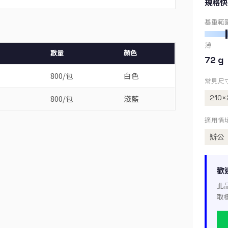
規格快
基重範
薄
數量
顏色
72 g
800/包
白色
常見尺
210×
800/包
淺藍
適用情
辦公
歡
此
取