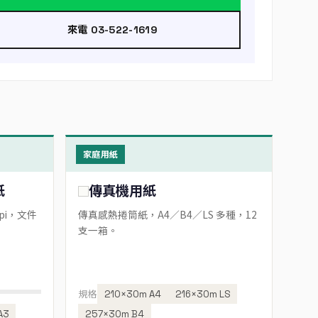
來電 03-522-1619
家庭用紙
紙
傳真機用紙
pi，文件
傳真感熱捲筒紙，A4／B4／LS 多種，12
支一箱。
規格
210×30m A4
216×30m LS
A3
257×30m B4