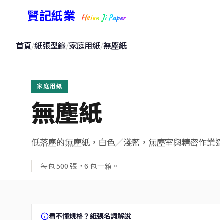
賢記紙業
Hsien Ji Paper
首頁
/
紙張型錄
/
家庭用紙
/
無塵紙
家庭用紙
無塵紙
低落塵的無塵紙，白色／淺藍，無塵室與精密作業
每包 500 張，6 包一箱。
看不懂規格？紙張名詞解說