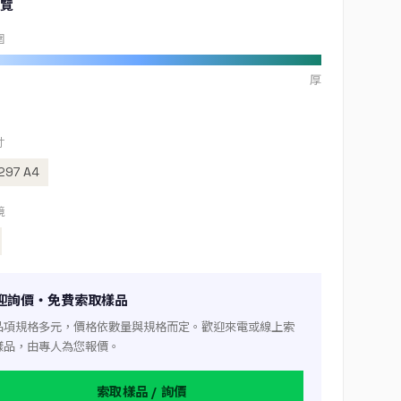
覽
圍
厚
寸
297 A4
境
迎詢價・免費索取樣品
品項規格多元，價格依數量與規格而定。歡迎來電或線上索
樣品，由專人為您報價。
索取樣品 / 詢價