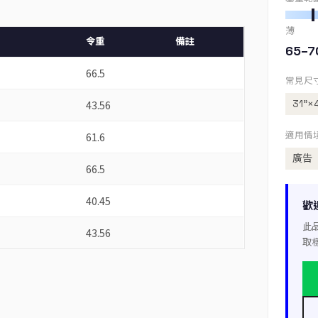
薄
令重
備註
65–7
66.5
常見尺
31”×
43.56
61.6
適用情
廣告
66.5
40.45
歡
此
43.56
取