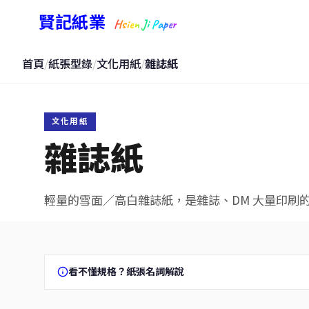
賢記紙業
Hsien Ji Paper
首頁
/
紙張型錄
/
文化用紙
/
雜誌紙
文化用紙
雜誌紙
輕量的雪面／高白雜誌紙，是雜誌、DM 大量印刷
看不懂規格？紙張名詞解說