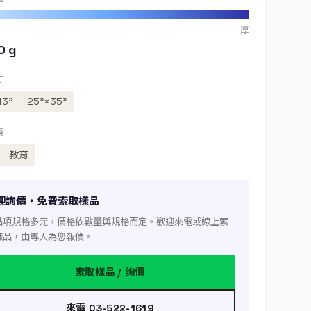
厚
0 g
寸
43”
25”×35”
境
教育
迎詢價・免費索取樣品
品項規格多元，價格依數量與規格而定。歡迎來電或線上索
樣品，由專人為您報價。
索取樣品 / 詢價
來電 03-522-1619