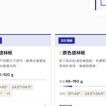
文化用紙
道林紙
原色道林紙
不刺眼又不透光，最適合需要長
摻入染料的淺色模造紙，色調柔
的書籍內頁。
常用於美勞、單據與傳單。
3–100 g
45–150 g
基重
”×43”
24.5”×34.5”
”
+1
規格
31”×43”
24.5”×34.5”