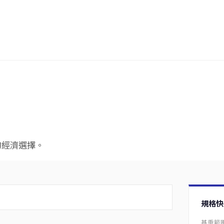
的經濟選擇。
規格快
基重範