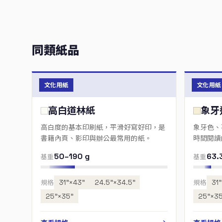
同類紙品
文化用紙
文化用紙
高白道林紙
象牙
高白度的基本印刷紙，平滑好寫好印，是
象牙色、
書籍內頁、影印與辦公最常用的紙。
時間閱讀
50–190 g
63.
基重
基重
規格
31”×43”
24.5”×34.5”
規格
31
25”×35”
25”×35