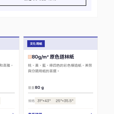
文化用紙
80g/m² 原色道林紙
和高雅，
桃、黃、藍、綠四色的彩色模造紙，美勞
與分類用紙的首選。
80 g
基重
規格
31"×43"
25"×35.5"