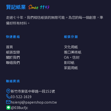
Since 1947
賢記紙業
走過七十年，我們相信紙張的無限可能。為您的每一個創意，準
備好所有材料。
快速連結
紙張分類
首頁
文化用紙
紙張型錄
進口美術紙
關於我們
OA・信封
聯絡我們
影印紙
家庭用紙
聯絡資訊
新竹市東區中華路一段151號
03-522-1619
hsienji@papershop.com.tw
@038ucfjc