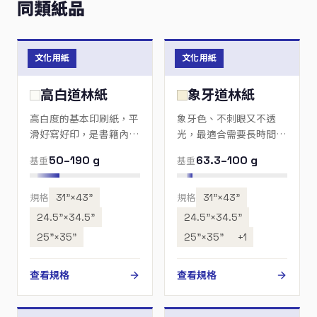
同類紙品
文化用紙
文化用紙
高白道林紙
象牙道林紙
高白度的基本印刷紙，平
象牙色、不刺眼又不透
滑好寫好印，是書籍內
光，最適合需要長時間閱
頁、影印與辦公最常用的
讀的書籍內頁。
50–190 g
63.3–100 g
基重
基重
紙。
規格
31”×43”
規格
31”×43”
24.5”×34.5”
24.5”×34.5”
25”×35”
25”×35”
+1
查看規格
查看規格