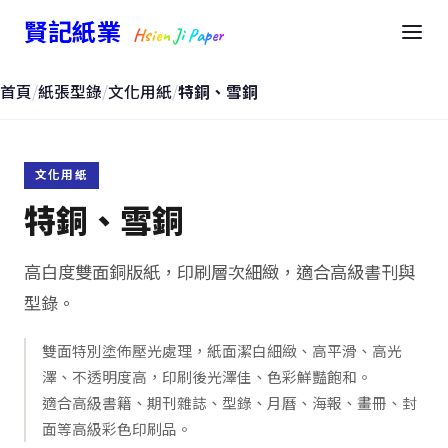
賢記紙業
Hsien Ji Paper
首頁
/
紙張型錄
/
文化用紙
/
特銅、雪銅
文化用紙
特銅、雪銅
高白度雙面銅版紙，印刷層次細緻，適合高級書刊與
型錄。
雙面特別塗佈壓光處理，紙面潔白細緻、高平滑、高光
澤、不透明度高，印刷後光澤佳、色彩鮮豔飽和。
適合高級書籍、期刊雜誌、型錄、月曆、海報、畫冊、封
面等高級彩色印刷品。