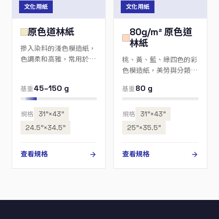
文化用紙
文化用紙
原色道林紙
80g/m² 原色道
林紙
摻入染料的淺色模造紙，
色調柔和高雅，常用於美
桃、黃、藍、綠四色的彩
勞、單據與傳單。
色模造紙，美勞與分類用
紙的首選。
45–150 g
80 g
基重
基重
規格
31”×43”
規格
31"×43"
24.5”×34.5”
25"×35.5"
查看規格
查看規格