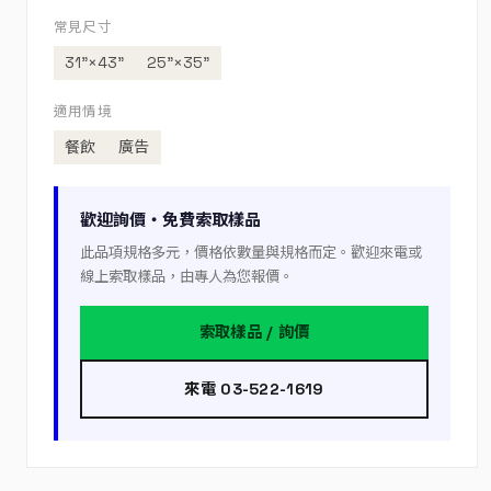
常見尺寸
31”×43”
25”×35”
適用情境
餐飲
廣告
歡迎詢價・免費索取樣品
此品項規格多元，價格依數量與規格而定。歡迎來電或
線上索取樣品，由專人為您報價。
索取樣品 / 詢價
來電 03-522-1619