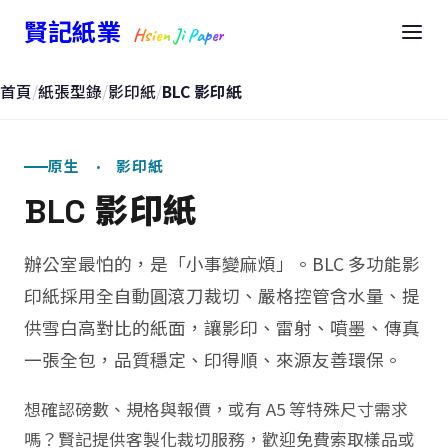
賢記紙業
Hsien Ji Paper
首頁
/
紙張型錄
/
影印紙
/
BLC 影印紙
原生 · 影印紙
BLC 影印紙
辦公室最怕的，是「小事變麻煩」。BLC 多功能影
印紙採用全自動圓滾刀裁切、嚴格控管含水量、提
供雪白高對比的紙面，讓影印、雷射、噴墨、傳真
一張全包，品質穩定、印得順、來源友善環保。
想確認磅數、規格與報價，或有 A5 等特殊尺寸需求
嗎？賢記提供客製化裁切服務，歡迎免費索取樣品或