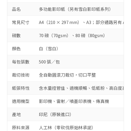
品名
多功能影印紙（另有雪白影印紙系列）
常見尺寸
A4（210 × 297 mm）、A3；部分通路另有 A5
磅數
70 磅（70gsm）、80 磅（80gsm）
顏色
白（雪白）
每包張數
500 張／包
裁切技術
全自動圓滾刀裁切，切口平整
紙張特性
含水量控管佳、過機順暢、低紙粉、高白度高對
適用機型
影印機、雷射／噴墨印表機、傳真機
產地
印尼（原裝進口）
原料來源
人工林（零砍伐原始林承諾）