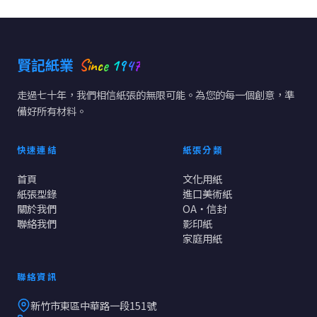
Since 1947
賢記紙業
走過七十年，我們相信紙張的無限可能。為您的每一個創意，準
備好所有材料。
快速連結
紙張分類
首頁
文化用紙
紙張型錄
進口美術紙
關於我們
OA・信封
聯絡我們
影印紙
家庭用紙
聯絡資訊
新竹市東區中華路一段151號