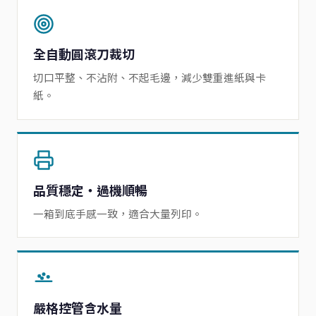
全自動圓滾刀裁切
切口平整、不沾附、不起毛邊，減少雙重進紙與卡
紙。
品質穩定・過機順暢
一箱到底手感一致，適合大量列印。
嚴格控管含水量