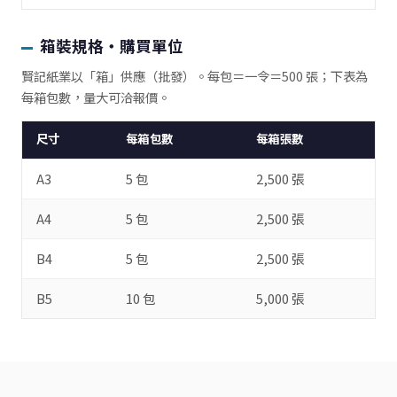
箱裝規格・購買單位
賢記紙業以「箱」供應（批發）。每包＝一令＝500 張；下表為
每箱包數，量大可洽報價。
尺寸
每箱包數
每箱張數
A3
5 包
2,500 張
A4
5 包
2,500 張
B4
5 包
2,500 張
B5
10 包
5,000 張