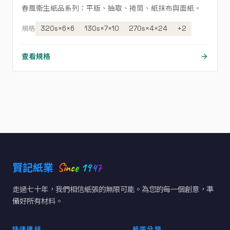
春風衛生紙品系列：平版、抽取、捲筒、紙抹布與面紙。
規格
320s×6×6
130s×7×10
270s×4×24
+2
查看規格
Since 1947
賢記紙業
走過七十年，我們相信紙張的無限可能。為您的每一個創意，準
備好所有材料。
快速連結
紙張分類