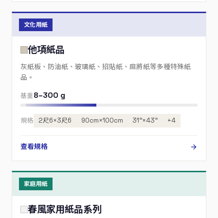
文化用紙
他項紙品
灰紙板、防油紙、玻璃紙、招貼紙、麻將紙等多種特殊紙
品。
8–300 g
基重
規格
2尺6×3尺6
90cm×100cm
31”×43”
+4
查看規格
家庭用紙
春風家用紙品系列