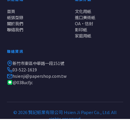
首頁
文化用紙
紙張型錄
進口美術紙
關於我們
OA・信封
聯絡我們
影印紙
家庭用紙
聯絡資訊
新竹市東區中華路一段151號
03-522-1619
hsienji@papershop.com.tw
@038ucfjc
© 2026 賢記紙業有限公司 Hsien Ji Paper Co., Ltd. All
rights reserved.
使用條款
隱私權政策