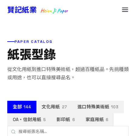
賢記紙業
Hsien Ji Paper
PAPER CATALOG
紙張型錄
從文化用紙到進口特殊美術紙，超過百種紙品。先挑種類
或用途，也可以直接搜尋品名。
全部
文化用紙
進口特殊美術紙
144
27
103
OA・信封用紙
影印紙
家庭用紙
5
6
6