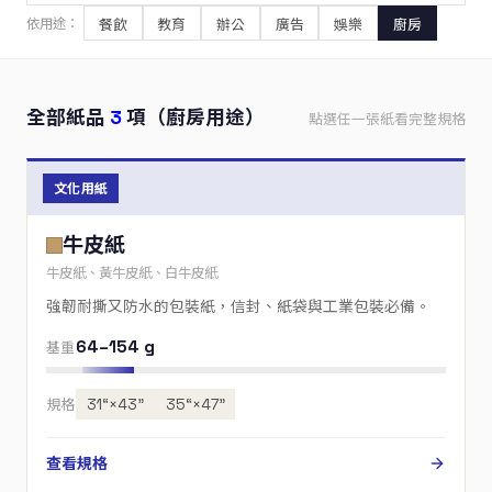
餐飲
教育
辦公
廣告
娛樂
廚房
依用途：
全部紙品
3
項（廚房用途）
點選任一張紙看完整規格
文化用紙
牛皮紙
牛皮紙、黃牛皮紙、白牛皮紙
強韌耐撕又防水的包裝紙，信封、紙袋與工業包裝必備。
64–154 g
基重
規格
31“×43”
35“×47”
查看規格